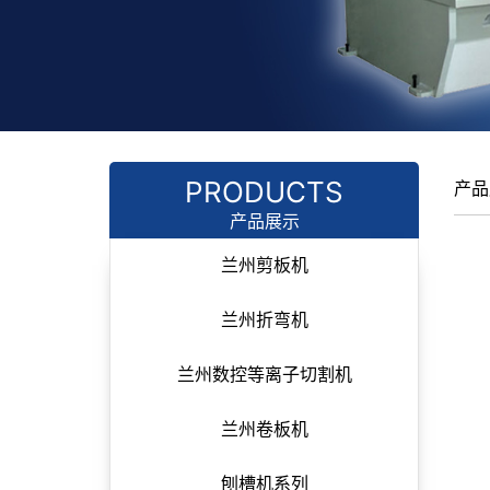
PRODUCTS
产品
产品展示
兰州剪板机
兰州折弯机
兰州数控等离子切割机
兰州卷板机
刨槽机系列