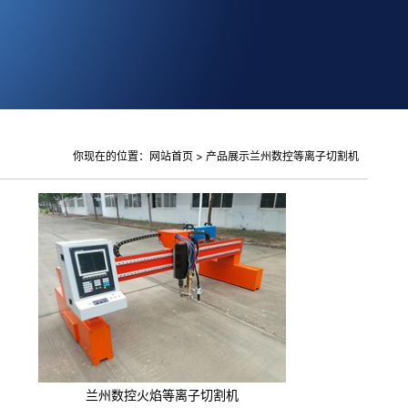
你现在的位置：
网站首页
>
产品展示
兰州数控等离子切割机
兰州数控火焰等离子切割机