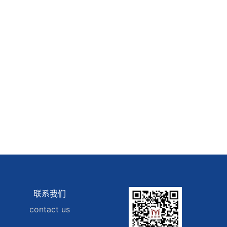
联系我们
contact us