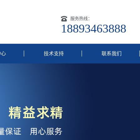
服务热线：
18893463888
中心
|
技术支持
|
联系我们