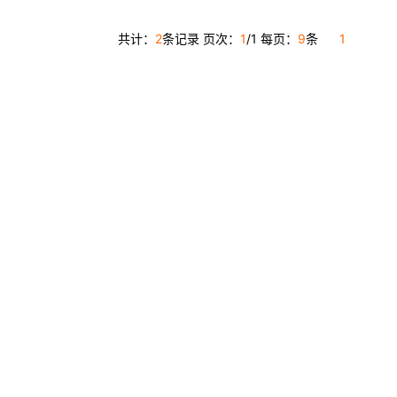
共计：
2
条记录 页次：
1
/1 每页：
9
条
1