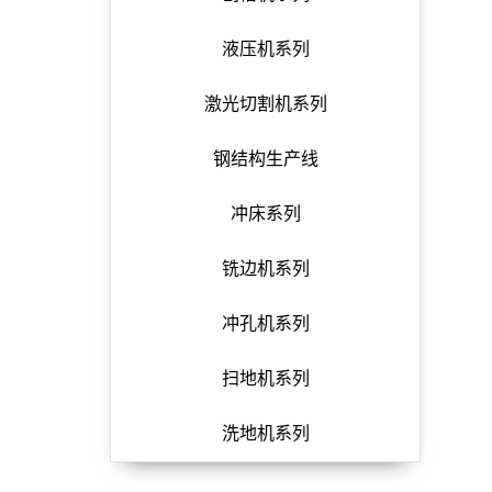
液压机系列
激光切割机系列
钢结构生产线
冲床系列
铣边机系列
冲孔机系列
扫地机系列
洗地机系列